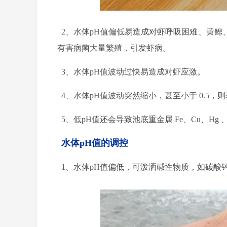
2、水体
pH
值偏低易造成对虾呼吸困难、黄鳃
有害病菌大量繁殖，引发虾病。
3、水体
pH
值波动过快易造成对虾应激。
4、水体
pH
值波动突然缩小，甚至小于
0.5
，则
5、低
pH
值还会导致池底重金属
Fe
、
Cu
、
Hg
水体pH值的调控
1、水体
pH
值偏低，可泼洒碱性物质，如碳酸