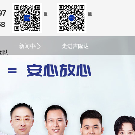
97
68
新闻中心
走进吉隆达