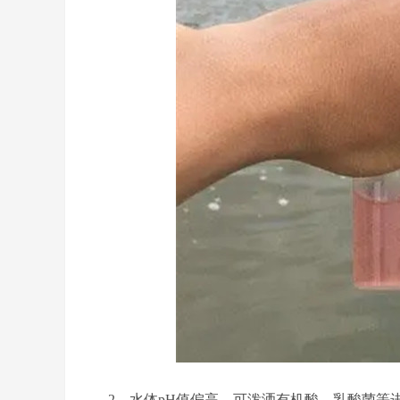
2、水体
pH
值偏高，可泼洒有机酸、乳酸菌等