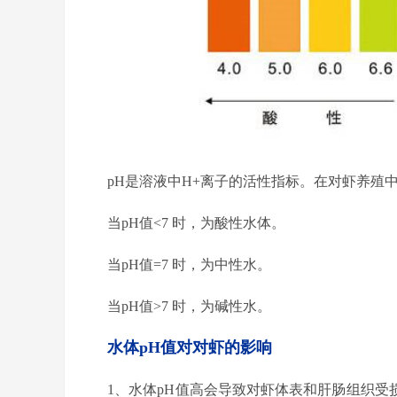
pH是溶液中
H+
离子的活性指标。在对虾养殖
当
pH
值
<7
时，为酸性水体。
当
pH
值
=7
时，为中性水。
当
pH
值
>7
时，为碱性水。
水体pH值对对虾的影响
1、水体
pH
值高会导致对虾体表和肝肠组织受