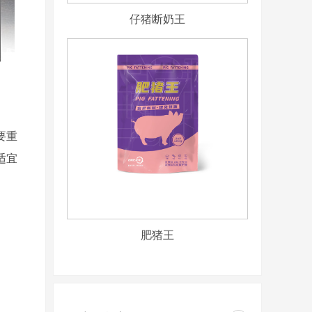
仔猪断奶王
要重
适宜
肥猪王