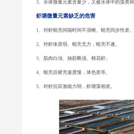
3、水体微量元素含量少，又被水体中的藻类
虾塘微量元素缺乏的危害
1、对虾蜕壳间隔时间不清晰、蜕壳同步性差
2、对虾体质弱、蜕壳无力，蜕壳不遂。
3、肌肉白浊、抽筋断须、棉花虾。
4、蜕壳后硬壳速度慢，体色差等。
5、对虾抗应激能力弱，虾塘藻相差。