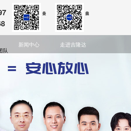
97
68
新闻中心
走进吉隆达