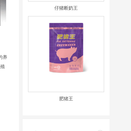
仔猪断奶王
的养
养殖
肥猪王