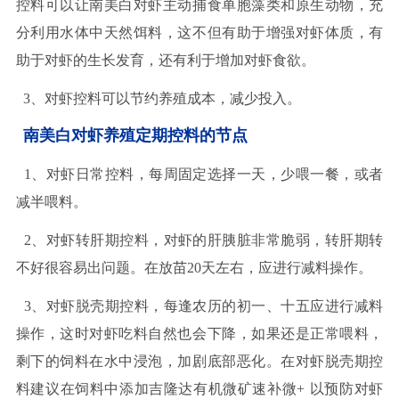
控料可以让南美白对虾主动捕食单胞藻类和原生动物，充
分利用水体中天然饵料，这不但有助于增强对虾体质，有
助于对虾的生长发育，还有利于增加对虾食欲。
3、对虾控料可以节约养殖成本，减少投入。
南美白对虾养殖定期控料的节点
1、对虾日常控料，每周固定选择一天，少喂一餐，或者
减半喂料。
2、对虾转肝期控料，对虾的肝胰脏非常脆弱，转肝期转
不好很容易出问题。在放苗
20
天左右，应进行减料操作。
3、对虾脱壳期控料，每逢农历的初一、十五应进行减料
操作，这时对虾吃料自然也会下降，如果还是正常喂料，
剩下的饲料在水中浸泡，加剧底部恶化。在对虾脱壳期控
料建议在饲料中添加吉隆达有机微矿速补微
+
以预防对虾