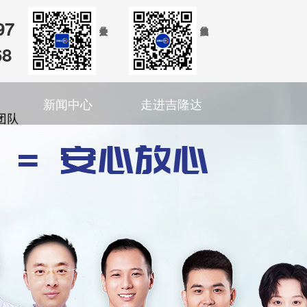
97
68
新闻中心
走进吉隆达