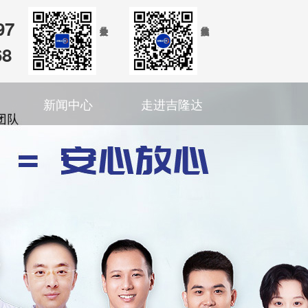
97
68
新闻中心
走进吉隆达