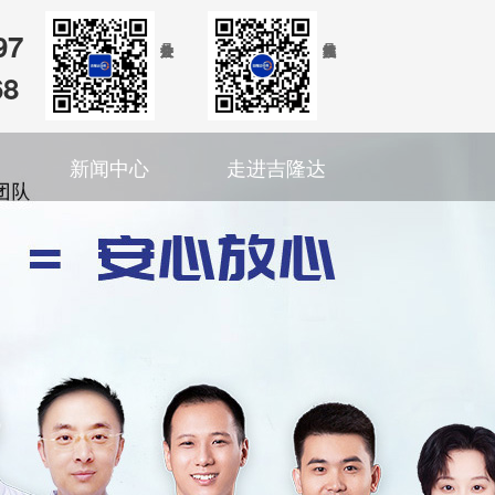
97
68
新闻中心
走进吉隆达