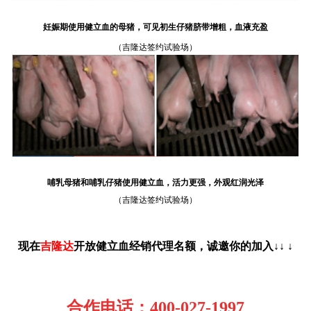
妊娠期使用健立血的母猪，可见初生仔猪脐带增粗，血液充盈
（吉隆达签约试验场）
哺乳母猪和哺乳仔猪使用健立血
，活力更强，外观红润光泽
（吉隆达签约试验场）
现在
吉隆达
开放健立血经销代理名额，诚邀你的加入↓
↓
↓
合作电话：400-027-1997