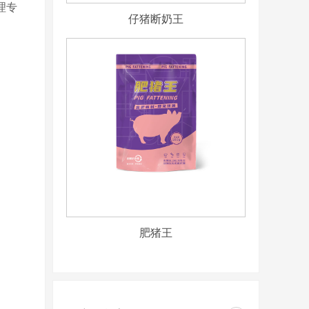
理专
仔猪断奶王
肥猪王