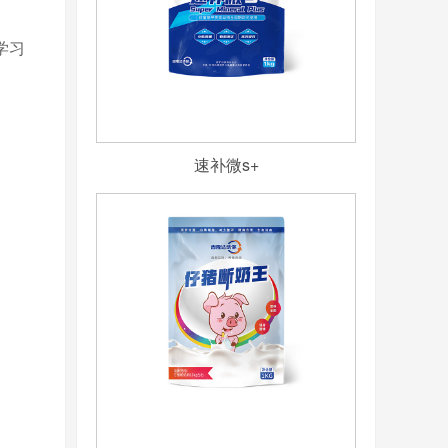
学习
速补微s+