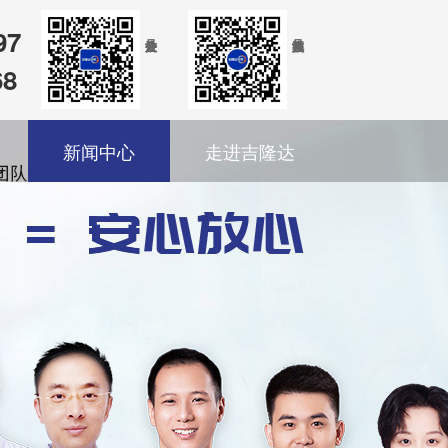
97
68
新闻中心
走进吉隆达