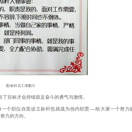
图/标杆员工谭鹏
川
有了目标才会持续鼓足奋斗的勇气与激情。
个职位自觉设立标杆也就成为份内职责----给大家一个努力
己努力的方向。