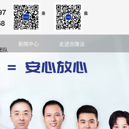
97
68
新闻中心
走进吉隆达