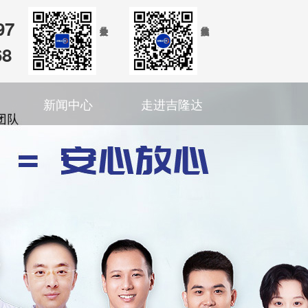
97
68
新闻中心
走进吉隆达